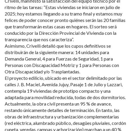
Crivelli, manifestó la satisfacción del equipo técnico por el
ritmo de las tareas: “Estas viviendas se iniciaron en julio de
2025; hoy estamos llegando a su tramo final y estamos muy
felices de poder conocer pronto quiénes serán las 20 familias
que transformarán estas casas en hogares. El sorteo será
conducido por la Dirección Provincial de Vivienda con la
transparencia que nos caracteriza”.
Asimismo, Crivelli detalló que los cupos definitivos se
distribuirán de la siguiente manera: 14 unidades para
Demanda General, 4 para Fuerzas de Seguridad, 1 para
Personas con Discapacidad Motriz y 1 para Personas con
Otra Discapacidad y/o Trasplantadas.
El proyecto edilicio, ubicado en el sector delimitado por las
calles J. B. Maciel, Avenida Jujuy, Pasaje 1 de Julio y Lazzari,
contempla 19 viviendas de prototipo compacto y una
adaptada para movilidad reducida, todas de dos dormitorios.
Actualmente, la obra civil presenta un 95 % de avance,
restando únicamente detalles de terminación. En tanto, las
obras de infraestructura y urbanización complementarias
(red eléctrica, alumbrado público, desagües pluviales, cordón
cuneta, veredas, rampas y arborización) marchan a un 40 %