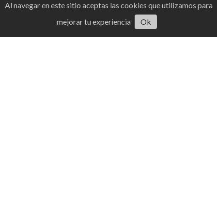
Al navegar en este sitio aceptas las cookies que utilizamos para
mejorar tu experiencia
Ok
Mantente informado
Boletín de noticias
Suscribirme